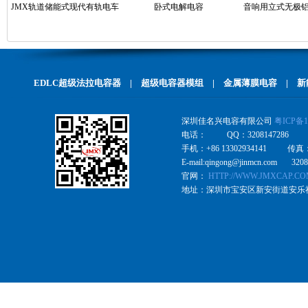
JMX轨道储能式现代有轨电车
卧式电解电容
音响用立式无极
备有电源 超级电容模组
48V165F
EDLC超级法拉电容器
|
超级电容器模组
|
金属薄膜电容
|
新
深圳佳名兴电容有限公司
粤ICP备1
电话： QQ：3208147286
手机：+86 13302934141 传真
E-mail:qingong@jinmcn.com 320
官网：
HTTP://WWW.JMXCAP.C
地址：深圳市宝安区新安街道安乐社