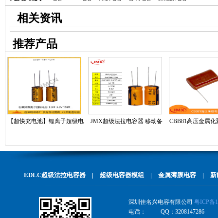
相关资讯
推荐产品
【超快充电池】锂离子超级电
JMX超级法拉电容器 移动备
CBB81高压金属
容器3.8V250F1620电子烟用锂
用储能电源 25F 3.0V 16X20
电容器 超声波 224
电池电源
EDLC超级法拉电容器
|
超级电容器模组
|
金属薄膜电容
|
新
深圳佳名兴电容有限公司
粤ICP备1
电话： QQ：3208147286