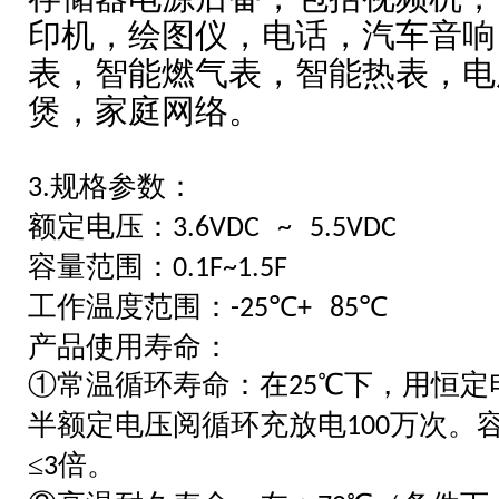
印机，绘图仪，电话，汽车音响
表，智能燃气表，智能热表，电
煲，家庭网络。
规格参数：
3.
额定电压：
3.6VDC ~ 5.5VDC
容量范围：
0.1F~1.5F
工作温度范围：
℃
℃
-25
+ 85
产品使用寿命：
①常温
循环寿命：在
℃
下，用恒定
25
半额定电压阅循环充放电
万次。
100
≤
倍。
3