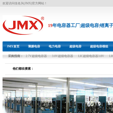
欢迎访问佳名兴(JMX)官方网站！
19
年电容器工厂|超级电容|锂离
JMX首页
薄膜电容
电力电容
超级电容
超级电容模组
采购指南：
2.7V超级电容器
3.0V超级电容器
LIC超级电容器3.8V
L
双碳资源
他们都在搜索：