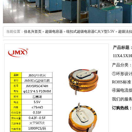
当前位置：
佳名兴首页
»
超级电容器
»
纽扣式超级电容器C,H,V型5.5V
»
超级法拉电
源
产品标题：超
11X4.5
产品分类： 
①环形设
ROHS标
④漏电流
我们的服
订购热线