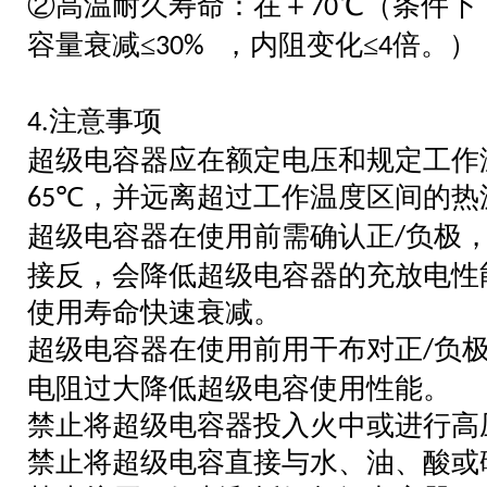
②高温
耐久寿命
℃
（条件下
：在＋
70
容量衰减
≤
，内阻变化
≤
倍。
）
30%
4
注意事项
4.
超级电容器应在额定电压和规定工作
，并远离超过工作温度区间的热
65℃
超级电容器在使用前需确认正
负极
/
接反，会降低超级电容器的充放电性
使用寿命快速衰减。
超级电容器在使用前用干布对正
负
/
电阻过大降低超级电容使用性能。
禁止将超级电容器投入火中或进行高
禁止将超级电容直接与水、油、酸或