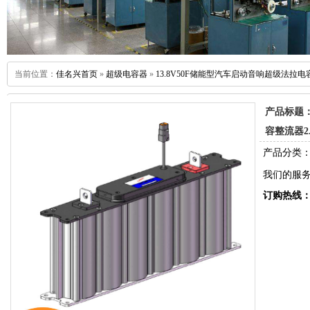
当前位置：
佳名兴首页
»
超级电容器
»
13.8V50F储能型汽车启动音响超级法拉电容整
产品标题：
容整流器2.
产品分类：
我们的服
订购热线