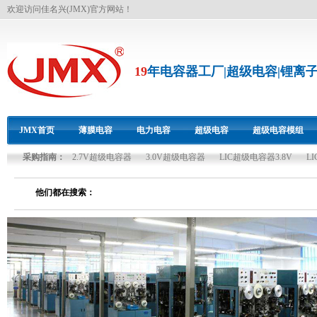
欢迎访问佳名兴(JMX)官方网站！
19
年电容器工厂|超级电容|锂离
JMX首页
薄膜电容
电力电容
超级电容
超级电容模组
采购指南：
2.7V超级电容器
3.0V超级电容器
LIC超级电容器3.8V
L
双碳资源
他们都在搜索：