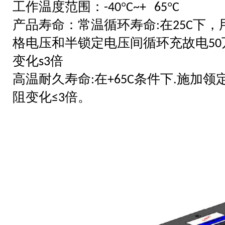
工作温度范围：
°
°
-40
C~+ 65
C
产品寿命：常温循环寿命
在
下，
:
25C
格电压和半锁定电压间循环充故电
50
变化
倍
s3
高温耐久寿命
在
条件下
施加领
:
+65C
.
阻变化
倍。
≤3