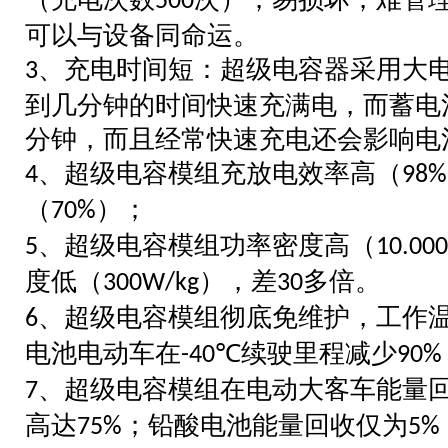
500
可以与设备同命运。
、充电时间短：超级电容器采用大
3
到几分钟的时间快速充满电，而蓄电
分钟，而且经常快速充电还会影响电
、超级电容模组充放电效率高（
4
98%
（
）；
70%
、超级电容模组功率密度高（
5
10.00
度
低（
），差
多倍。
300W/kg
30
、超级电容模组彻底免维护，工作
6
电池电动车在
续驶里程减少
-40℃
90%
、超级电容模组在电动大客车能量
7
高达
；铅酸电池能量回收仅为
75%
5%