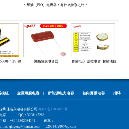
？
纸油（PIO）电容器：有什么特别之处？
0F 4.2V 锂
聚酯薄膜电容器
超级电容_法拉电容_超级法拉
h 21700法拉
电容H型 4.0F5.5V
 50A
器模组
|
金属薄膜电容
|
新能源电力电容
|
轴向薄膜电容
|
招聘
|
深圳佳名兴电容有限公司
粤ICP备12054023号
电话： QQ：3208147286
手机：+86 13302934141 传真：
E-mail:qingong@jinmcn.com 3208147286@qq.com