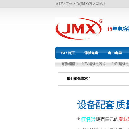
欢迎访问佳名兴(JMX)官方网站！
19
年电容
JMX首页
薄膜电容
电力电容
采购指南：
2.7V超级电容器
3.0V超级
双碳资源
他们都在搜索：